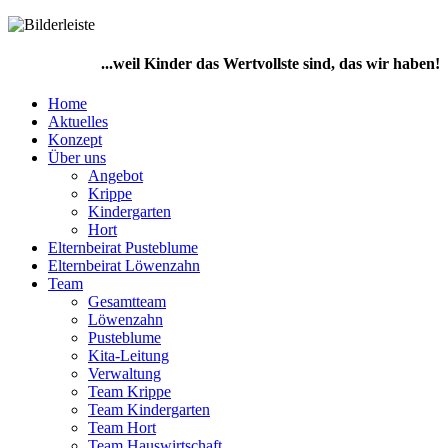
...weil Kinder das Wertvollste sind, das wir haben!
Home
Aktuelles
Konzept
Über uns
Angebot
Krippe
Kindergarten
Hort
Elternbeirat Pusteblume
Elternbeirat Löwenzahn
Team
Gesamtteam
Löwenzahn
Pusteblume
Kita-Leitung
Verwaltung
Team Krippe
Team Kindergarten
Team Hort
Team Hauswirtschaft